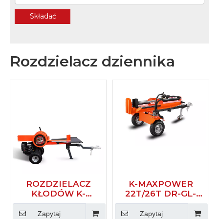
Składać
Rozdzielacz dziennika
ROZDZIELACZ
K-MAXPOWER
KŁODÓW K-
22T/26T DR-GL-
MAXPOWER 34T
22T/26T
DR-LG-34T 3S
HYDRAULICZNY
Zapytaj
Zapytaj