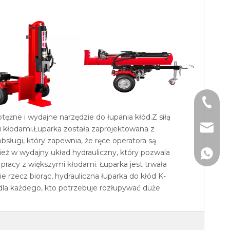
+86-185
ne i wydajne narzędzie do łupania kłód.Z siłą
info@k
i kłodami.Łuparka została zaprojektowana z
ugi, który zapewnia, że ​​ręce operatora są
eż w wydajny układ hydrauliczny, który pozwala
+861850
pracy z większymi kłodami. Łuparka jest trwała
 rzecz biorąc, hydrauliczna łuparka do kłód K-
a każdego, kto potrzebuje rozłupywać duże