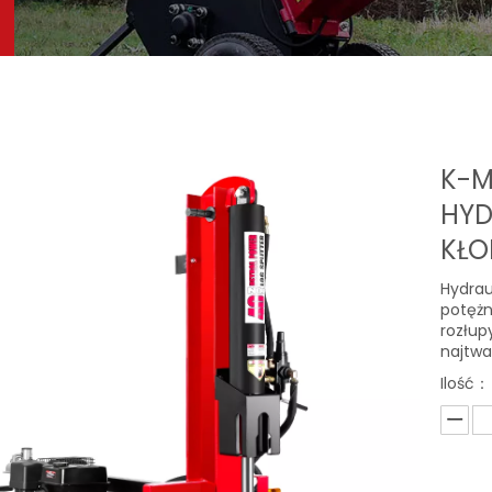
K-M
HYD
KŁ
Hydrau
potężn
rozłup
najtwa
Ilość：