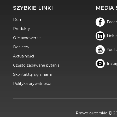
SZYBKIE LINKI
MEDIA 
K-MAXPOWER LOAD 500KG TACZKA ELEKTRYCZNA DR-MD-01 MINI WYWROTKA
Dom
Face
Produkty
Linke
O Maxpowerze
Dealerzy
YouT
Aktualności
Inst
Często zadawane pytania
Skontaktuj się z nami
Polityka prywatności
DMUCHAWA DO LIŚCI K-MAXPOWER 72MP/H DR-LB-7
Prawo autorskie
20
