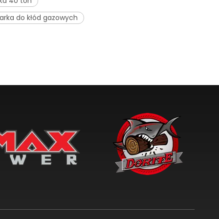
ka 40 ton
arka do kłód gazowych