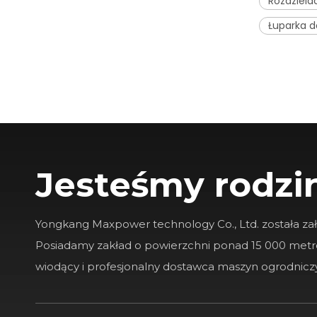
Rozdziela
Łuparka d
K-MAXPOWER 15HP DR-SG-15 FREZARKA DO PNI
Jesteśmy rodzi
Yongkang Maxpower technology Co., Ltd. została za
Posiadamy zakład o powierzchni ponad 15 000 met
wiodący i profesjonalny dostawca maszyn ogrodnic