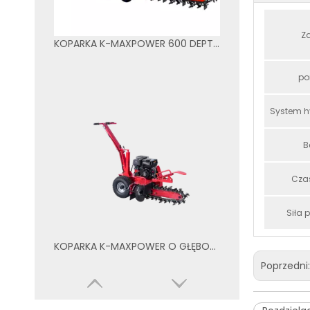
Z
KOPARKA K-MAXPOWER 600 DEPTH DR-TR-15
p
System h
B
Czas
Siła 
KOPARKA K-MAXPOWER O GŁĘBOKOŚCI 450 MM DR-TR-7
Poprzedni