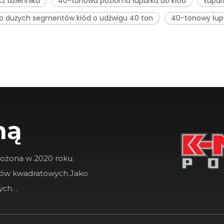
cz dziennika
40-tonowa pozioma łuparka do kłód
Łupar
o dużych segmentów kłód o udźwigu 40 ton
40-tonowy łup
ną
łożona w 2020 roku.
rów kwadratowych.Jako
zych…