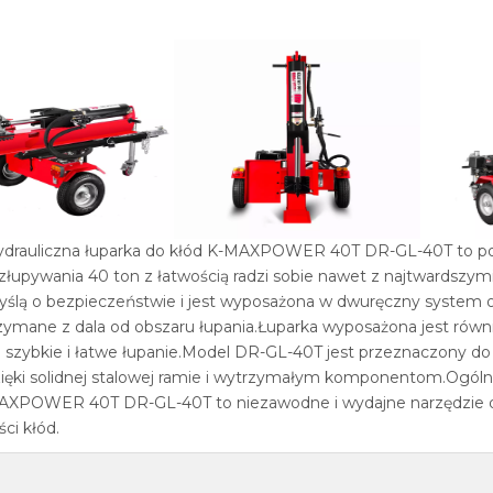
drauliczna łuparka do kłód K-MAXPOWER 40T DR-GL-40T to potęż
złupywania 40 ton z łatwością radzi sobie nawet z najtwardszym
ślą o bezpieczeństwie i jest wyposażona w dwuręczny system obsł
zymane z dala od obszaru łupania.Łuparka wyposażona jest równi
 szybkie i łatwe łupanie.Model DR-GL-40T jest przeznaczony do 
ięki solidnej stalowej ramie i wytrzymałym komponentom.Ogólnie
XPOWER 40T DR-GL-40T to niezawodne i wydajne narzędzie dl
ości kłód.