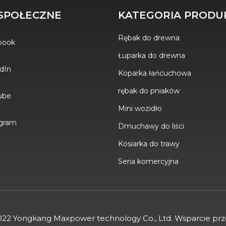
SPOŁECZNE
KATEGORIA PRODU
Rębak do drewna
book
Łuparka do drewna
dIn
Koparka łańcuchowa
rębak do pniaków
ube
Mini wozidło
agram
Dmuchawy do liści
Kosiarka do trawy
Seria komercyjna
22 Yongkang Maxpower technology Co., Ltd. Wsparcie pr