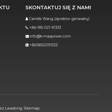
KTU
SKONTAKTUJ SIĘ Z NAMI
Camille Wang (dyrektor generalny)

+86-185-021-91333

info@k-maxpower.com

+8618502191333

zez
Leadong
.
Sitemap