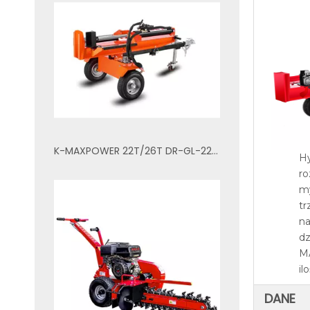
K-MAXPOWER 22T/26T DR-GL-22T/26T HYDRAULICZNY ROZDZIELACZ KŁODÓW
Hy
ro
my
tr
na
dz
MA
il
DANE