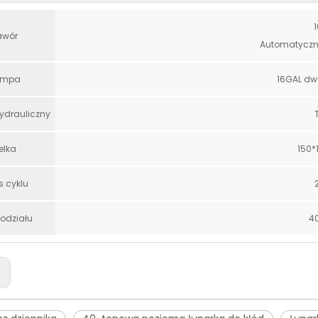
1
awór
Automatyczny
ompa
16GAL dw
ydrauliczny
elka
150
 cyklu
podziału
40
: