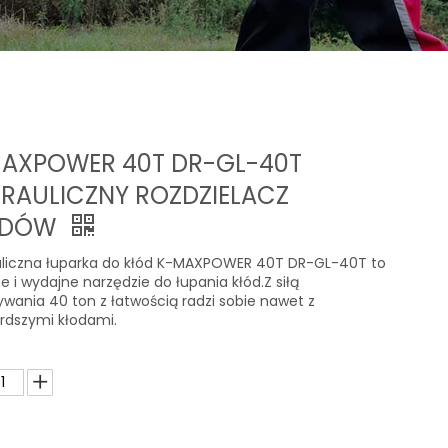
AXPOWER 40T DR-GL-40T
RAULICZNY ROZDZIELACZ
ODÓW
liczna łuparka do kłód K-MAXPOWER 40T DR-GL-40T to
e i wydajne narzędzie do łupania kłód.Z siłą
ywania 40 ton z łatwością radzi sobie nawet z
rdszymi kłodami.