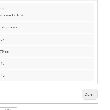
00L
 powrót 21 MPA
ustopniowy
Tak
*175mm
24s
 ton
Dalej: