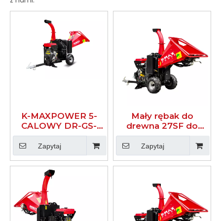
K-MAXPOWER 5-
Mały rębak do
CALOWY DR-GS-
drewna 27SF do
27SF
użytku domowego
HYDRAULICZNY
27 KM
Zapytaj
Zapytaj
27KM RĘBAK DO
DREWNA