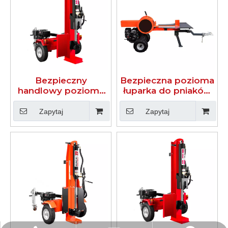
Bezpieczny
Bezpieczna pozioma
handlowy poziomy
łuparka do pniaków
łuparka do kłód 40T
34T
Zapytaj
Zapytaj