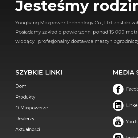
Jesteśmy rodzi
Yongkang Maxpower technology Co., Ltd. została za
Posiadamy zakład o powierzchni ponad 15 000 met
wiodący i profesjonalny dostawca maszyn ogrodnic
SZYBKIE LINKI
MEDIA 
Dom
Face
Produkty
Linke
O Maxpowerze
Dealerzy
YouT
Aktualności