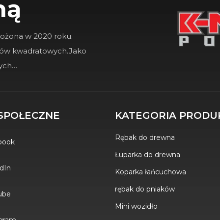
ną
łożona w 2020 roku.
rów kwadratowych.Jako
zych…
SPOŁECZNE
KATEGORIA PRODU
Rębak do drewna
book
Łuparka do drewna
dIn
Koparka łańcuchowa
rębak do pniaków
ube
Mini wozidło