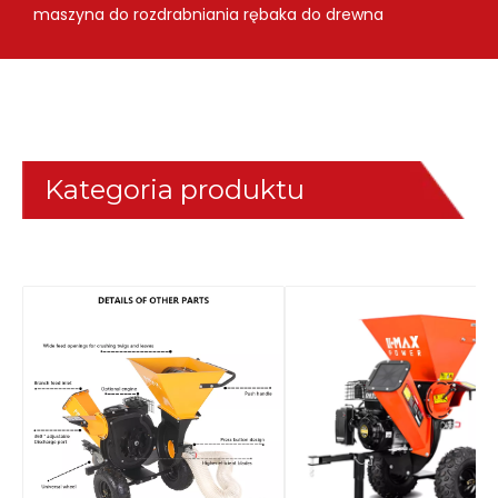
maszyna do rozdrabniania rębaka do drewna
Kategoria produktu