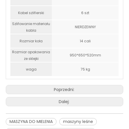
Kabel szlifierski
6 szt
Szlifowanie materiału
NIERDZEWNY
kabla
Rozmiar koła
14 cali
Rozmiar opakowania
950*650*520mm
ze sklejki
waga
75 kg
Poprzedni:
Dalej:
MASZYNA DO MIELENIA
maszyny leśne