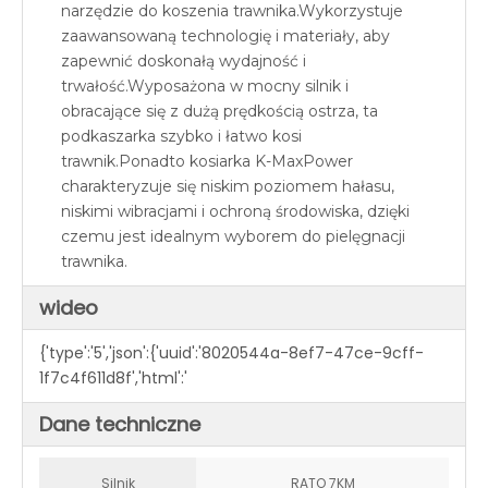
narzędzie do koszenia trawnika.Wykorzystuje
zaawansowaną technologię i materiały, aby
zapewnić doskonałą wydajność i
trwałość.Wyposażona w mocny silnik i
obracające się z dużą prędkością ostrza, ta
podkaszarka szybko i łatwo kosi
trawnik.Ponadto kosiarka K-MaxPower
charakteryzuje się niskim poziomem hałasu,
niskimi wibracjami i ochroną środowiska, dzięki
czemu jest idealnym wyborem do pielęgnacji
trawnika.
wideo
{'type':'5','json':{'uuid':'8020544a-8ef7-47ce-9cff-
1f7c4f611d8f','html':'
Dane techniczne
Silnik
RATO 7KM