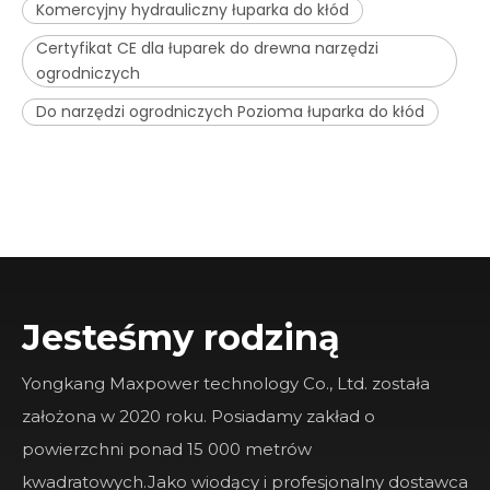
Komercyjny hydrauliczny łuparka do kłód
Certyfikat CE dla łuparek do drewna narzędzi
ogrodniczych
Do narzędzi ogrodniczych Pozioma łuparka do kłód
Jesteśmy rodziną
Yongkang Maxpower technology Co., Ltd. została
założona w 2020 roku. Posiadamy zakład o
powierzchni ponad 15 000 metrów
kwadratowych.Jako wiodący i profesjonalny dostawca