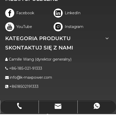
Facebook
LinkedIn
YouTube
Instagram
KATEGORIA PRODUKTU
SKONTAKTUJ SIĘ Z NAMI
Camille Wang (dyrektor generalny)

+86-185-021-91333

info@k-maxpower.com

+8618502191333

info@k-maxpower.com
+86-185-021-91333
+8618502191333
Prawo autorskie
2022 Yongkang Maxpower
