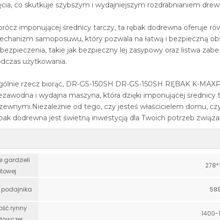
ęcia, co skutkuje szybszym i wydajniejszym rozdrabnianiem drew
rócz imponującej średnicy tarczy, ta rębak dodrewna oferuje r
chanizm samoposuwu, który pozwala na łatwą i bezpieczną ob
bezpieczenia, takie jak bezpieczny lej zasypowy oraz listwa zab
dczas użytkowania.
gólnie rzecz biorąc, DR-GS-150SH DR-GS-150SH RĘBAK K-MA
ezawodna i wydajna maszyna, która dzięki imponującej średnicy 
zewnymi.Niezależnie od tego, czy jesteś właścicielem domu, czy
bak dodrewna jest świetną inwestycją dla Twoich potrzeb związ
 gardzieli
278
towej
 podajnika
58
ść rynny
1400
dowczej