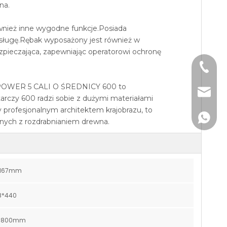
na.
ównież inne wygodne funkcje.Posiada
sługę.Rębak wyposażony jest również w
ezpieczająca, zapewniając operatorowi ochronę
+86-185
XPOWER 5 CALI O ŚREDNICY 600 to
info@k
tarczy 600 radzi sobie z dużymi materiałami
 profesjonalnym architektem krajobrazu, to
+861850
anych z rozdrabnianiem drewna.
*167mm
8*440
-1800mm