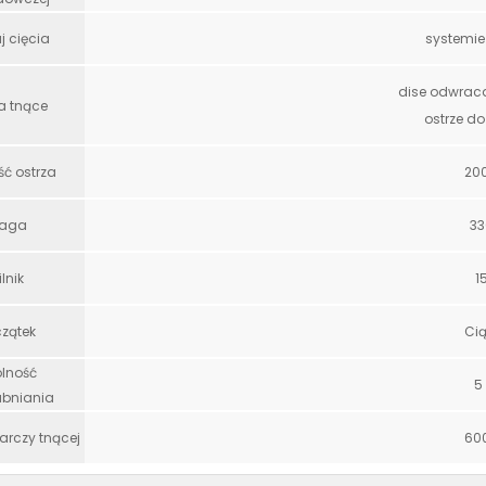
j cięcia
systemi
dise odwrac
a tnące
ostrze do
ć ostrza
20
aga
33
ilnik
1
zątek
Ci
lność
5
abniania
arczy tnącej
60