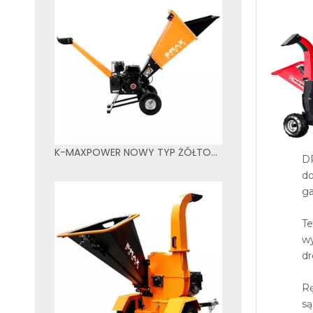
K-MAXPOWER NOWY TYP ŻÓŁTO-CZARNY KOLOR 65S ROZDRABNIACZ DO DREWNA
D
do
ga
Te
wy
dr
Rę
są