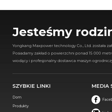
Jesteśmy rodzi
Yongkang Maxpower technology Co., Ltd. została za
K-MAXPOWER 2-CALOWY DR-GS-65V RĘBAK DO DREWNA
Posiadamy zakład o powierzchni ponad 15 000 met
wiodący i profesjonalny dostawca maszyn ogrodnic
SZYBKIE LINKI
MEDIA 
Dom
Face
Produkty