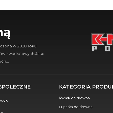
ną
łożona w 2020 roku.
rów kwadratowych.Jako
zych…
SPOŁECZNE
KATEGORIA PRODU
Rębak do drewna
book
Łuparka do drewna