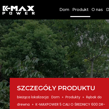
Dom
Produkt
O nas
D
SZCZEGÓŁY PRODUKTU
bieżąca lokalizacja:
Dom
»
Produkty
»
Rębak do
drewna
»
K-MAXPOWER 5 CALI O ŚREDNICY 600 DR-