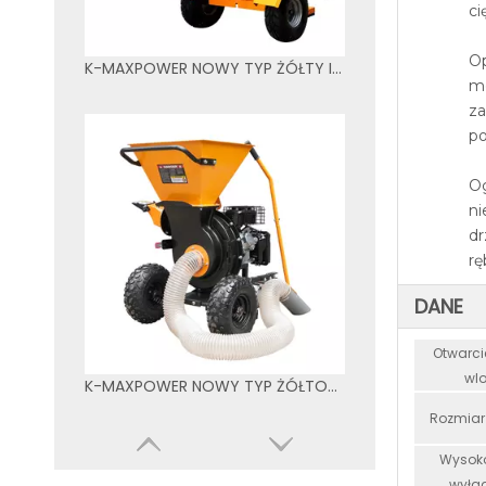
ci
Op
K-MAXPOWER NOWY TYP ŻÓŁTY I CZARNY KOLOR 150SH Zrębki
me
za
po
O
ni
dr
rę
DANE
Otwarcie
wlo
K-MAXPOWER NOWY TYP ŻÓŁTO-CZARNY KOLOR 533 RĘBAK DO DREWNA
Rozmiar
Wysoko
wyła