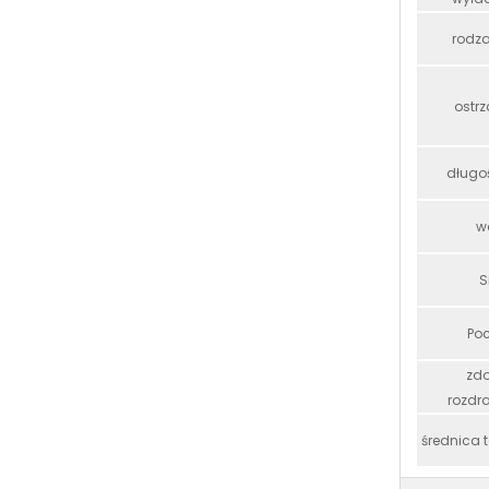
rodza
ostrz
długoś
K-MAXPOWER NOWY TYP ŻÓŁTO-CZARNY KOLOR 15HU RĘBAK DO DREWNA
w
S
Poc
zdo
rozdr
średnica t