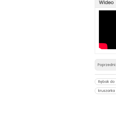
Wideo
K-MAXPOWER NOWY TYP ŻÓŁTO-CZARNY KOLOR 65HU RĘBAK DO DREWNA
Poprzedni
Rębak do
RĘBAK DO DREWNA K-MAXPOWER DR-GS-150PTO WOM
kruszarka