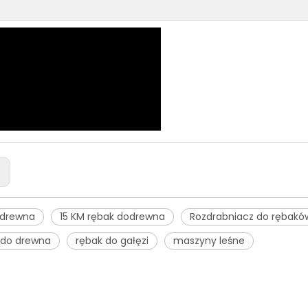
:
 drewna
15 KM rębak dodrewna
Rozdrabniacz do rębakó
 do drewna
rębak do gałęzi
maszyny leśne