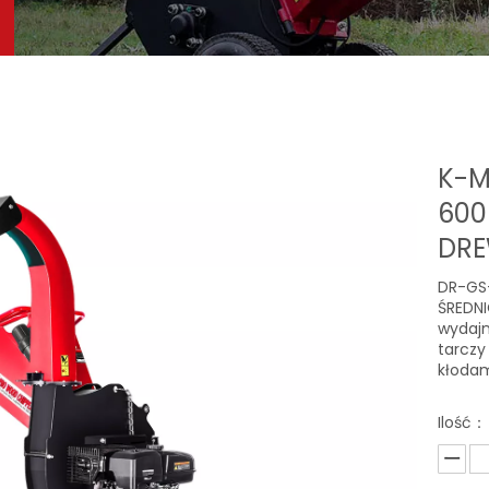
K-M
600
DR
DR-GS
ŚREDN
wydajn
tarczy
kłodam
Ilość：