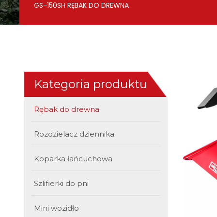
GS-150SH RĘBAK DO DREWNA
Kategoria produktu
Rębak do drewna
Rozdzielacz dziennika
Koparka łańcuchowa
Szlifierki do pni
Mini wozidło