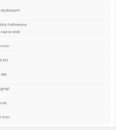
e dyskowym
alny hartowany
 cięcia stali
0 mm
0 KG
5 KM
ągnąć
 cali
0 mm