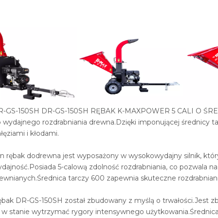
R-GS-150SH DR-GS-150SH RĘBAK K-MAXPOWER 5 CALI O ŚREDN
 wydajnego rozdrabniania drewna.Dzięki imponującej średnicy ta
łęziami i kłodami.
n rębak dodrewna jest wyposażony w wysokowydajny silnik, któ
dajność.Posiada 5-calową zdolność rozdrabniania, co pozwala n
ewnianych.Średnica tarczy 600 zapewnia skuteczne rozdrabnia
bak DR-GS-150SH został zbudowany z myślą o trwałości.Jest zb
 w stanie wytrzymać rygory intensywnego użytkowania.Średnica