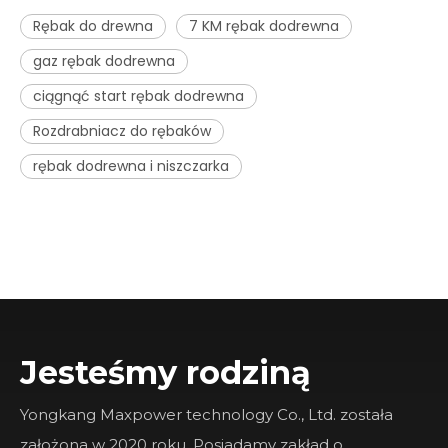
Rębak do drewna
7 KM rębak dodrewna
gaz rębak dodrewna
ciągnąć start rębak dodrewna
Rozdrabniacz do rębaków
rębak dodrewna i niszczarka
Jesteśmy rodziną
Yongkang Maxpower technology Co., Ltd. została
założona w 2020 roku. Posiadamy zakład o