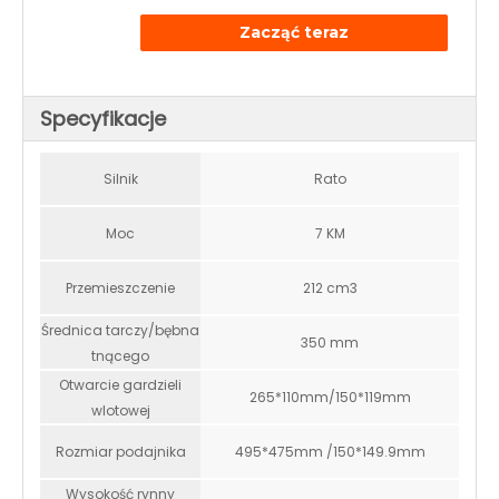
Zacząć teraz
Specyfikacje
Silnik
Rato
Moc
7 KM
Przemieszczenie
212 cm3
Średnica tarczy/bębna
350 mm
tnącego
Otwarcie gardzieli
265*110mm/150*119mm
wlotowej
Rozmiar podajnika
495*475mm /150*149.9mm
Wysokość rynny