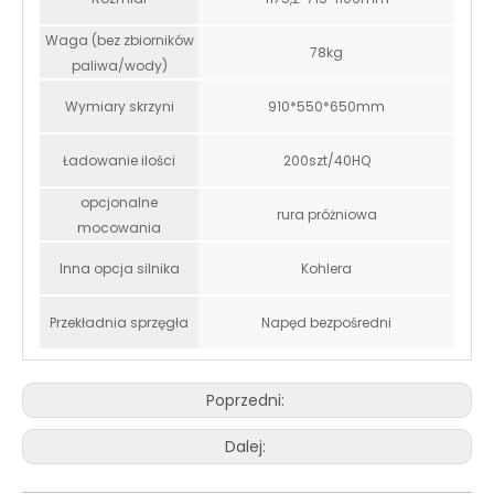
Waga (bez zbiorników
78kg
paliwa/wody)
Wymiary skrzyni
910*550*650mm
Ładowanie ilości
200szt/40HQ
opcjonalne
rura próżniowa
mocowania
Inna opcja silnika
Kohlera
Przekładnia sprzęgła
Napęd bezpośredni
Poprzedni:
Dalej: