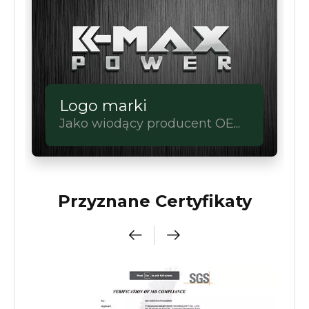
Logo marki
Jako wiodący producent OEM
urządzeń zasilających, mamy
to.
Przyznane Certyfikaty