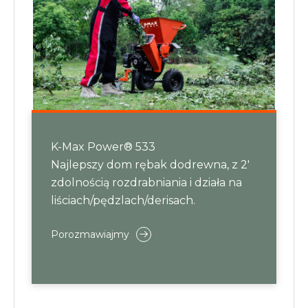
K-Max Power® 533
Najlepszy dom rębak dodrewna, z 2'
zdolnością rozdrabniania i działa na
liściach/pędzlach/derisach.
Porozmawiajmy