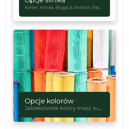
Opcje silnika
Kohler, Honda, Briggs & Stratton, Rato,
Loncin, Ducar
Opcje kolorów
Jakiekolwiek kolory masz w
głowie, sprawimy, że staną się
prawdziwe.