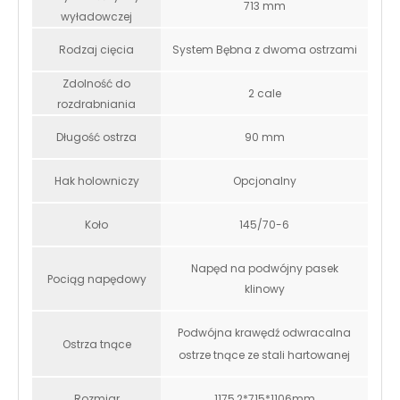
713 mm
wyładowczej
Rodzaj cięcia
System Bębna z dwoma ostrzami
Zdolność do
2 cale
rozdrabniania
Długość ostrza
90 mm
Hak holowniczy
Opcjonalny
Koło
145/70-6
Napęd na podwójny pasek
Pociąg napędowy
klinowy
Podwójna krawędź odwracalna
Ostrza tnące
ostrze tnące ze stali hartowanej
Rozmiar
1175,2*715*1106mm