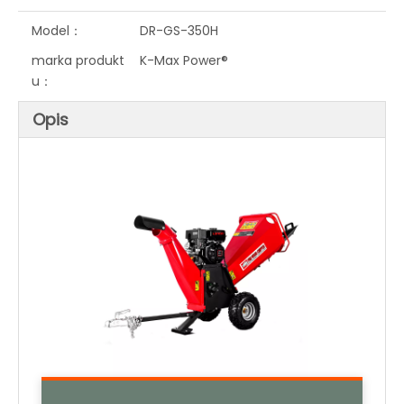
Model：
DR-GS-350H
marka produkt
K-Max Power®
u：
Opis