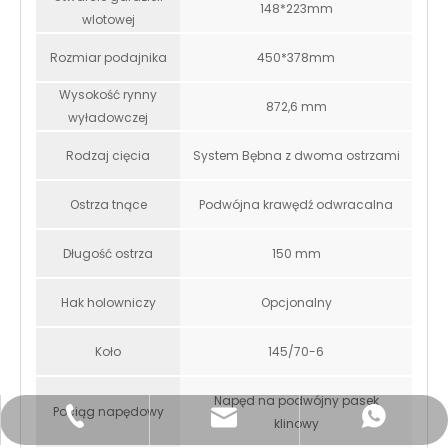
148*223mm
wlotowej
Rozmiar podajnika
450*378mm
Wysokość rynny
872,6 mm
wyładowczej
Rodzaj cięcia
System Bębna z dwoma ostrzami
Ostrza tnące
Podwójna krawędź odwracalna
Długość ostrza
150 mm
Hak holowniczy
Opcjonalny
Koło
145/70-6
Napęd na podwójny pasek
Pociąg napędowy
info@k-maxpower.com
+86-185-021-91333
+8618502191333
klinowy