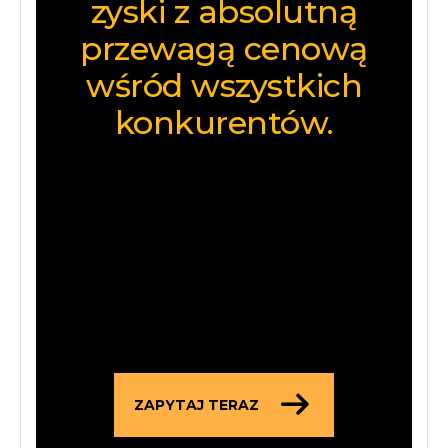
zyski z absolutną
przewagą cenową
wśród wszystkich
konkurentów.
Zachowajmy w sobie
entuzjazm
pomagając naszym klientom
w
usługi premium i
profesjonalne
rozwiązania.Razem.
ZAPYTAJ TERAZ