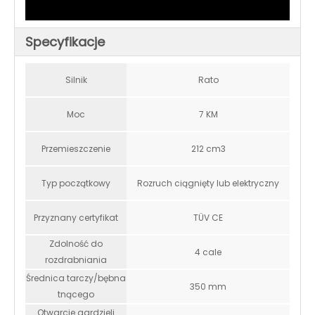
Specyfikacje
Silnik
Rato
Moc
7 KM
Przemieszczenie
212 cm3
Typ początkowy
Rozruch ciągnięty lub elektryczny
Przyznany certyfikat
TÜV CE
Zdolność do
4 cale
rozdrabniania
Średnica tarczy/bębna
350 mm
tnącego
Otwarcie gardzieli