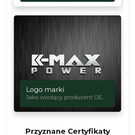
personalizacja.
Logo marki
Jako wiodący producent OEM
urządzeń zasilających, mamy
to.
Przyznane Certyfikaty