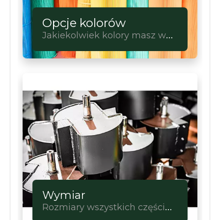
Opcje kolorów
Jakiekolwiek kolory masz w
głowie, sprawimy, że staną się
prawdziwe.
Wymiar
Rozmiary wszystkich części
do wyboru.Pełna