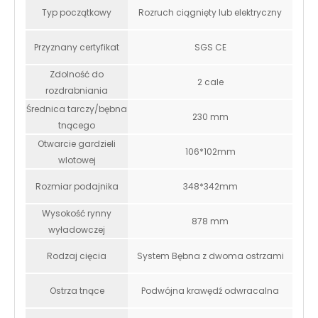
Typ początkowy
Rozruch ciągnięty lub elektryczny
Przyznany certyfikat
SGS CE
Zdolność do
2 cale
rozdrabniania
Średnica tarczy/bębna
230 mm
tnącego
Otwarcie gardzieli
106*102mm
wlotowej
Rozmiar podajnika
348*342mm
Wysokość rynny
878 mm
wyładowczej
Rodzaj cięcia
System Bębna z dwoma ostrzami
Ostrza tnące
Podwójna krawędź odwracalna