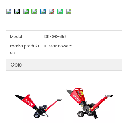
Model：
DR-GS-65S
marka produkt
K-Max Power®
u：
Opis