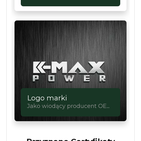
do wyboru.Pełna
personalizacja.
Logo marki
Jako wiodący producent OEM
urządzeń zasilających, mamy
to.