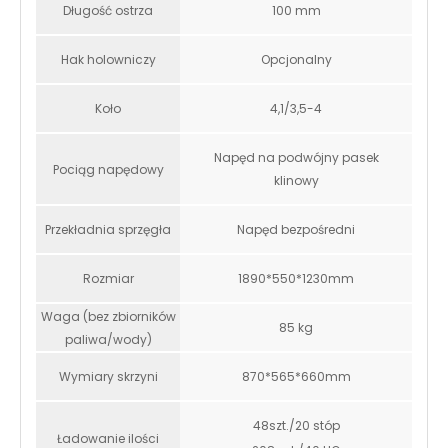
Długość ostrza
100 mm
Hak holowniczy
Opcjonalny
Koło
4,1/3,5-4
Napęd na podwójny pasek
Pociąg napędowy
klinowy
Przekładnia sprzęgła
Napęd bezpośredni
Rozmiar
1890*550*1230mm
Waga (bez zbiorników
85 kg
paliwa/wody)
Wymiary skrzyni
870*565*660mm
48szt./20 stóp
Ładowanie ilości