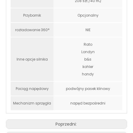
208 szt./40 HQ
Przybornik
Opcjonalny
rozładowanie 360°
NIE
Rato
Londyn
Inne opcje silnika
b&s
kohler
hondy
Pociąg napędowy
podwójny pasek klinowy
Mechanizm sprzęgła
napęd bezpośredni
Poprzedni: